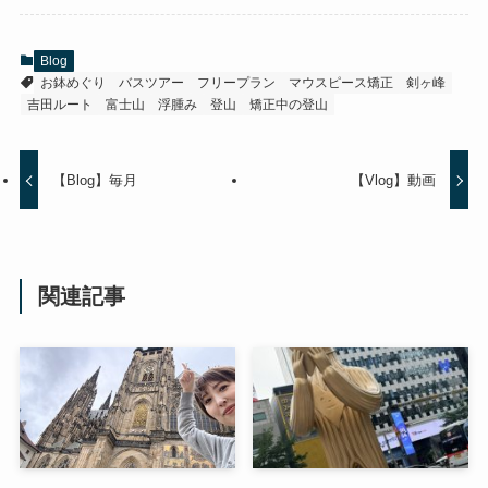
Blog
お鉢めぐり
バスツアー
フリープラン
マウスピース矯正
剣ヶ峰
吉田ルート
富士山
浮腫み
登山
矯正中の登山
【Blog】毎月
【Vlog】動画
関連記事